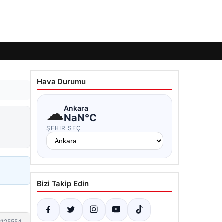
ı
Hava Durumu
☁
Ankara
NaN°C
ŞEHIR SEÇ
Bizi Takip Edin
#25554