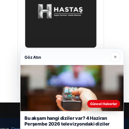
×
Göz Atın
Hastaş Beton
26/05/2026
Güncel Haberler
Bu akşam hangi diziler var? 4 Haziran
Perşembe 2026 televizyondaki diziler
ıyoruz.
Çerez Politikamız
Reddet
Kabul Et