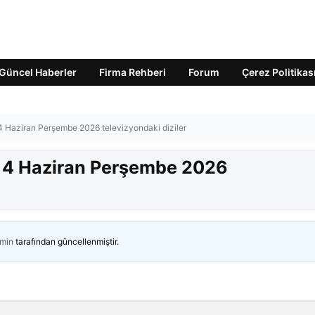
Güncel Haberler
Firma Rehberi
Forum
Çerez Politikas
 4 Haziran Perşembe 2026 televizyondaki diziler
? 4 Haziran Perşembe 2026
min
tarafından güncellenmiştir.