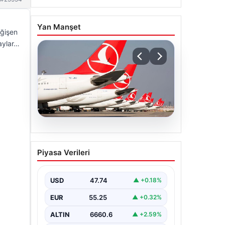
Yan Manşet
eğişen
taylar…
07.08.2026
THY, temmuz ayında 9,5
Piyasa Verileri
milyon yolcu taşıdı
USD
47.74
▲ +0.18%
EUR
55.25
▲ +0.32%
ALTIN
6660.6
▲ +2.59%