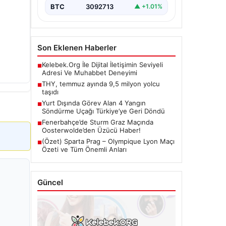
BTC
3092713
▲ +1.01%
Son Eklenen Haberler
Kelebek.Org İle Dijital İletişimin Seviyeli
■
Adresi Ve Muhabbet Deneyimi
THY, temmuz ayında 9,5 milyon yolcu
■
taşıdı
Yurt Dışında Görev Alan 4 Yangın
■
Söndürme Uçağı Türkiye’ye Geri Döndü
Fenerbahçe’de Sturm Graz Maçında
■
Oosterwolde’den Üzücü Haber!
(Özet) Sparta Prag – Olympique Lyon Maçı
■
Özeti ve Tüm Önemli Anları
Güncel