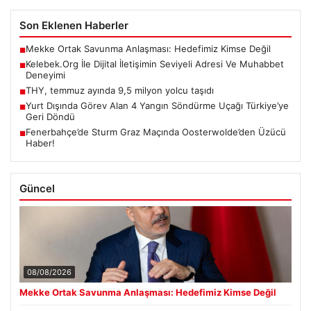
Son Eklenen Haberler
Mekke Ortak Savunma Anlaşması: Hedefimiz Kimse Değil
■
Kelebek.Org İle Dijital İletişimin Seviyeli Adresi Ve Muhabbet
■
Deneyimi
THY, temmuz ayında 9,5 milyon yolcu taşıdı
■
Yurt Dışında Görev Alan 4 Yangın Söndürme Uçağı Türkiye’ye
■
Geri Döndü
Fenerbahçe’de Sturm Graz Maçında Oosterwolde’den Üzücü
■
Haber!
Güncel
08/08/2026
Mekke Ortak Savunma Anlaşması: Hedefimiz Kimse Değil