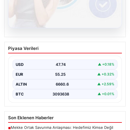
08.08.2026
Kelebek.Org İle Dijital İletişimin Seviyeli
Piyasa Verileri
Adresi Ve Muhabbet Deneyimi
İnternet ortamında bireylerin kaliteli bir biçimde bağlantı
kurması kritik bir hassasiyet taşımaktadır. Halen pek…
USD
47.74
▲ +0.18%
EUR
55.25
▲ +0.32%
ALTIN
6660.6
▲ +2.59%
BTC
3093638
▲ +0.01%
Son Eklenen Haberler
Mekke Ortak Savunma Anlaşması: Hedefimiz Kimse Değil
■