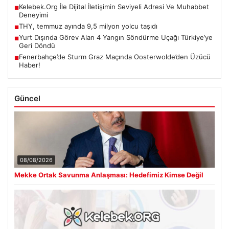
Kelebek.Org İle Dijital İletişimin Seviyeli Adresi Ve Muhabbet
■
Deneyimi
THY, temmuz ayında 9,5 milyon yolcu taşıdı
■
Yurt Dışında Görev Alan 4 Yangın Söndürme Uçağı Türkiye’ye
■
Geri Döndü
Fenerbahçe’de Sturm Graz Maçında Oosterwolde’den Üzücü
■
Haber!
Güncel
08/08/2026
Mekke Ortak Savunma Anlaşması: Hedefimiz Kimse Değil