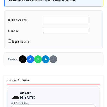
Kullanıcı adı:
Parola:
Beni hatırla
Paylaş:
Hava Durumu
☁
Ankara
NaN°C
ŞEHIR SEÇ