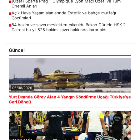
(Özet) Sparta Prag – Olympique Lyon Maçı Özeti ve Tüm
■
Önemli Anları
Açık Hava Yaşam alanlarında Estetik ve bahçe mutfağı
■
Çözümleri
84 hakim ve savcı meslekten çıkarıldı. Bakan Gürlek: HSK 2.
■
Dairesi bu yıl 525 hakim-savcı hakkında karar aldı
Güncel
06/08/2026
Yurt Dışında Görev Alan 4 Yangın Söndürme Uçağı Türkiye’ye
Geri Döndü