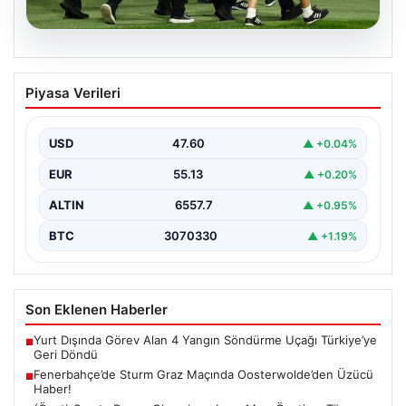
05.08.2026
Fenerbahçe’de Sturm Graz Maçında
Piyasa Verileri
Oosterwolde’den Üzücü Haber!
Futbolseverler, Şampiyonlar Ligi 3. ön eleme turunda
gerçekleşen heyecan dolu mücadelede Fenerbahçe'nin
USD
47.60
▲ +0.04%
Sturm Graz…
EUR
55.13
▲ +0.20%
ALTIN
6557.7
▲ +0.95%
BTC
3070330
▲ +1.19%
Son Eklenen Haberler
Yurt Dışında Görev Alan 4 Yangın Söndürme Uçağı Türkiye’ye
■
Geri Döndü
Fenerbahçe’de Sturm Graz Maçında Oosterwolde’den Üzücü
■
Haber!