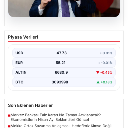
08.08.2026
Mekke Ortak Savunma Anlaşması:
Piyasa Verileri
Hedefimiz Kimse Değil
Dışişleri Bakanı Hakan Fidan, Mekke Ortak Savunma
Anlaşması hakkında yaptığı açıklamada, bu
USD
47.73
• 0.01%
düzenlemenin herhangi…
EUR
55.21
• -0.01%
ALTIN
6630.9
▼ -0.45%
BTC
3093998
▲ +0.18%
Son Eklenen Haberler
Merkez Bankası Faiz Kararı Ne Zaman Açıklanacak?
■
Ekonomistlerin Nisan Ayı Beklentileri Güncel
Mekke Ortak Savunma Anlaşması: Hedefimiz Kimse Değil
■