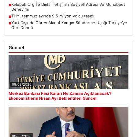
Kelebek.Org İle Dijital İletişimin Seviyeli Adresi Ve Muhabbet
■
Deneyimi
THY, temmuz ayında 9,5 milyon yolcu taşıdı
■
Yurt Dışında Görev Alan 4 Yangın Söndürme Uçağı Türkiye’ye
■
Geri Döndü
Güncel
09/08/2026
Merkez Bankası Faiz Kararı Ne Zaman Açıklanacak?
Ekonomistlerin Nisan Ayı Beklentileri Güncel
08/08/2026