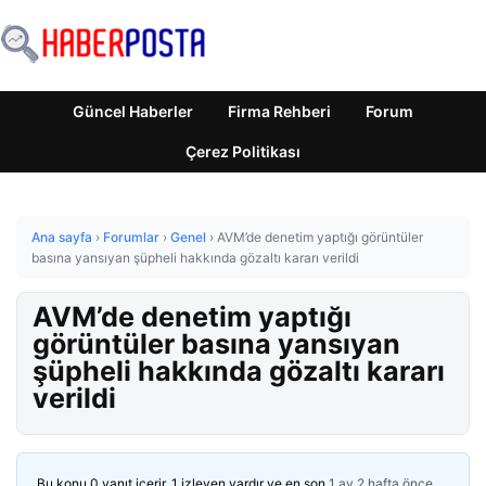
Güncel Haberler
Firma Rehberi
Forum
Çerez Politikası
Ana sayfa
›
Forumlar
›
Genel
›
AVM’de denetim yaptığı görüntüler
basına yansıyan şüpheli hakkında gözaltı kararı verildi
AVM’de denetim yaptığı
görüntüler basına yansıyan
şüpheli hakkında gözaltı kararı
verildi
Bu konu 0 yanıt içerir, 1 izleyen vardır ve en son
1 ay 2 hafta önce