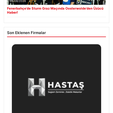
05/08/2026
Fenerbahçe’de Sturm Graz Maçında Oosterwolde’den Üzücü
Haber!
Son Eklenen Firmalar