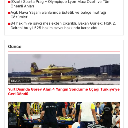
(Özet) Sparta Prag – Olympique Lyon Maçı Özeti ve Tüm
■
Önemli Anları
Açık Hava Yaşam alanlarında Estetik ve bahçe mutfağı
■
Çözümleri
84 hakim ve savcı meslekten çıkarıldı. Bakan Gürlek: HSK 2.
■
Dairesi bu yıl 525 hakim-savcı hakkında karar aldı
Güncel
06/08/2026
Yurt Dışında Görev Alan 4 Yangın Söndürme Uçağı Türkiye’ye
Geri Döndü