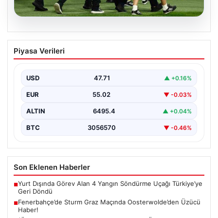
05.08.2026
Fenerbahçe’de Sturm Graz Maçında
Piyasa Verileri
Oosterwolde’den Üzücü Haber!
Futbolseverler, Şampiyonlar Ligi 3. ön eleme turunda
gerçekleşen heyecan dolu mücadelede Fenerbahçe'nin
USD
47.71
▲ +0.16%
Sturm Graz…
EUR
55.02
▼ -0.03%
ALTIN
6495.4
▲ +0.04%
BTC
3056570
▼ -0.46%
Son Eklenen Haberler
Yurt Dışında Görev Alan 4 Yangın Söndürme Uçağı Türkiye’ye
■
Geri Döndü
Fenerbahçe’de Sturm Graz Maçında Oosterwolde’den Üzücü
■
Haber!