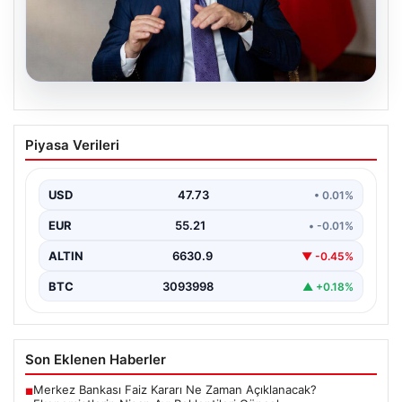
08.08.2026
Mekke Ortak Savunma Anlaşması:
Piyasa Verileri
Hedefimiz Kimse Değil
Dışişleri Bakanı Hakan Fidan, Mekke Ortak Savunma
Anlaşması hakkında yaptığı açıklamada, bu
USD
47.73
• 0.01%
düzenlemenin herhangi…
EUR
55.21
• -0.01%
ALTIN
6630.9
▼ -0.45%
BTC
3093998
▲ +0.18%
Son Eklenen Haberler
Merkez Bankası Faiz Kararı Ne Zaman Açıklanacak?
■