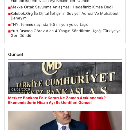
Ekonomistlerin Nisan Ayı Beklentileri Güncel
Mekke Ortak Savunma Anlaşması: Hedefimiz Kimse Değil
■
Kelebek.Org İle Dijital İletişimin Seviyeli Adresi Ve Muhabbet
■
Deneyimi
THY, temmuz ayında 9,5 milyon yolcu taşıdı
■
Yurt Dışında Görev Alan 4 Yangın Söndürme Uçağı Türkiye’ye
■
Geri Döndü
Güncel
09/08/2026
Merkez Bankası Faiz Kararı Ne Zaman Açıklanacak?
Ekonomistlerin Nisan Ayı Beklentileri Güncel