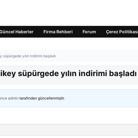
Güncel Haberler
Firma Rehberi
Forum
Çerez Politikas
y süpürgede yılın indirimi başladı
dikey süpürgede yılın indirimi başladı
 önce
admin
tarafından güncellenmiştir.