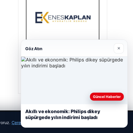
×
Göz Atın
Enes Kaplan Avukatlık Bürosu
28/04/2026
Güncel Haberler
Akıllı ve ekonomik: Philips dikey
süpürgede yılın indirimi başladı
ıyoruz.
Çerez Politikamız
Reddet
Kabul Et