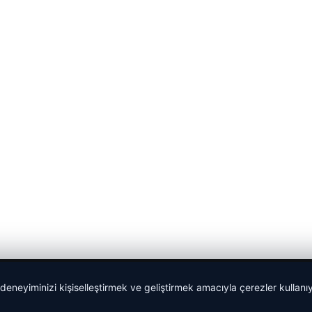
 deneyiminizi kişiselleştirmek ve geliştirmek amacıyla çerezler kullan
malta work and study
|
lemagrup.com.tr