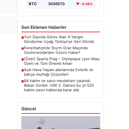
BTC
3056570
▼ -0.46%
Son Eklenen Haberler
Yurt Dışında Görev Alan 4 Yangın
■
Söndürme Uçağı Türkiye’ye Geri Döndü
Fenerbahçe’de Sturm Graz Maçında
■
Oosterwolde’den Üzücü Haber!
(Özet) Sparta Prag – Olympique Lyon Maçı
■
Özeti ve Tüm Önemli Anları
Açık Hava Yaşam alanlarında Estetik ve
■
bahçe mutfağı Çözümleri
84 hakim ve savcı meslekten çıkarıldı.
■
Bakan Gürlek: HSK 2. Dairesi bu yıl 525
hakim-savcı hakkında karar aldı
Güncel