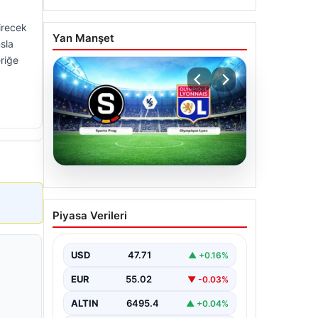
irecek
Yan Manşet
sla
eriğe
05.08.2026
(Özet) Sparta Prag –
Piyasa Verileri
Olympique Lyon Maçı
Özeti ve Tüm Önemli
Anları
USD
47.71
▲ +0.16%
EUR
55.02
▼ -0.03%
ALTIN
6495.4
▲ +0.04%