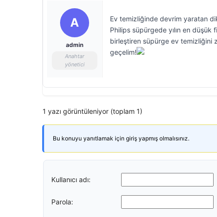
Ev temizliğinde devrim yaratan dik
A
Philips süpürgede yılın en düşük f
birleştiren süpürge ev temizliğini 
admin
geçelim!
Anahtar
yönetici
1 yazı görüntüleniyor (toplam 1)
Bu konuyu yanıtlamak için giriş yapmış olmalısınız.
Kullanıcı adı:
Parola: