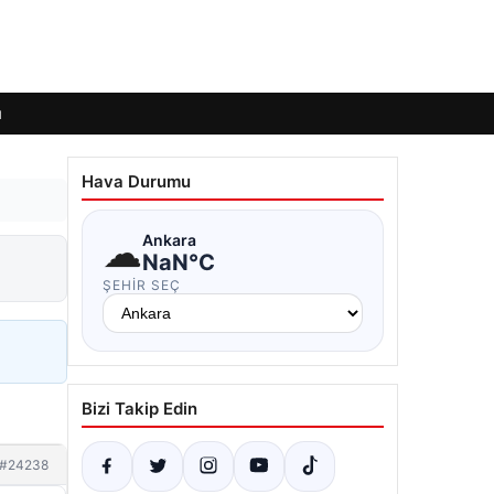
ı
Hava Durumu
☁
Ankara
NaN°C
ŞEHIR SEÇ
Bizi Takip Edin
#24238