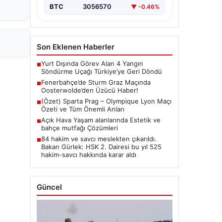
BTC
3056570
▼ -0.46%
Son Eklenen Haberler
Yurt Dışında Görev Alan 4 Yangın
■
Söndürme Uçağı Türkiye’ye Geri Döndü
Fenerbahçe’de Sturm Graz Maçında
■
Oosterwolde’den Üzücü Haber!
(Özet) Sparta Prag – Olympique Lyon Maçı
■
Özeti ve Tüm Önemli Anları
Açık Hava Yaşam alanlarında Estetik ve
■
bahçe mutfağı Çözümleri
84 hakim ve savcı meslekten çıkarıldı.
■
Bakan Gürlek: HSK 2. Dairesi bu yıl 525
hakim-savcı hakkında karar aldı
Güncel