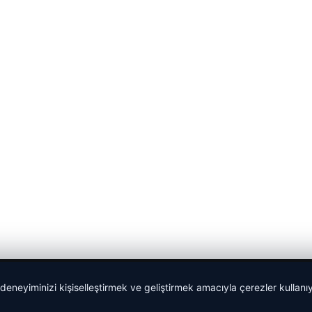
 deneyiminizi kişiselleştirmek ve geliştirmek amacıyla çerezler kullan
malta work and study
|
lemagrup.com.tr