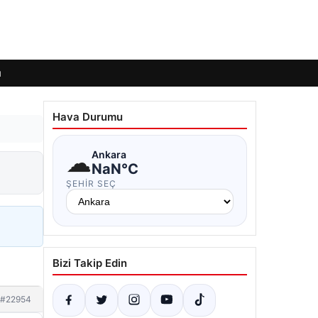
ı
Hava Durumu
☁
Ankara
NaN°C
ŞEHIR SEÇ
Bizi Takip Edin
#22954