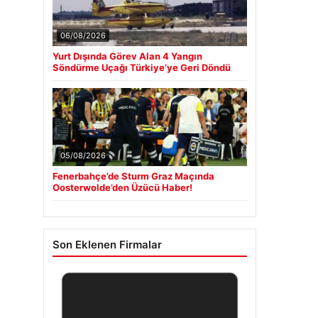
06/08/2026
Yurt Dışında Görev Alan 4 Yangın
Söndürme Uçağı Türkiye’ye Geri Döndü
05/08/2026
Fenerbahçe’de Sturm Graz Maçında
Oosterwolde’den Üzücü Haber!
Son Eklenen Firmalar