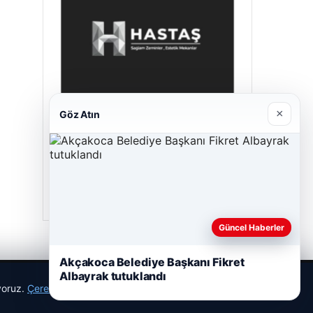
×
Göz Atın
Enes Kaplan Avukatlık Bürosu
28/04/2026
Güncel Haberler
Akçakoca Belediye Başkanı Fikret
Albayrak tutuklandı
ıyoruz.
Çerez Politikamız
Reddet
Kabul Et