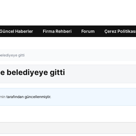
Güncel Haberler
Firma Rehberi
Forum
Çerez Politikas
belediyeye gitti
e belediyeye gitti
min
tarafından güncellenmiştir.