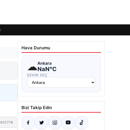
ı
Hava Durumu
☁
Ankara
NaN°C
ŞEHIR SEÇ
Bizi Takip Edin
#31778