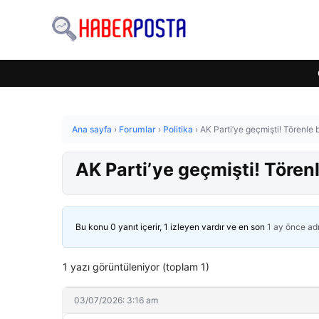
Ana sayfa
›
Forumlar
›
Politika
›
AK Parti’ye geçmişti! Törenle 
AK Parti’ye geçmişti! Törenl
Bu konu 0 yanıt içerir, 1 izleyen vardır ve en son
1 ay önce
ad
1 yazı görüntüleniyor (toplam 1)
03/07/2026: 3:16 am