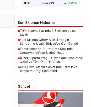
BTC
3092713
▲ +1.01%
Son Eklenen Haberler
THY, temmuz ayında 9,5 milyon yolcu
■
taşıdı
Yurt Dışında Görev Alan 4 Yangın
■
Söndürme Uçağı Türkiye’ye Geri Döndü
Fenerbahçe’de Sturm Graz Maçında
■
Oosterwolde’den Üzücü Haber!
(Özet) Sparta Prag – Olympique Lyon Maçı
■
Özeti ve Tüm Önemli Anları
Açık Hava Yaşam alanlarında Estetik ve
■
bahçe mutfağı Çözümleri
Güncel