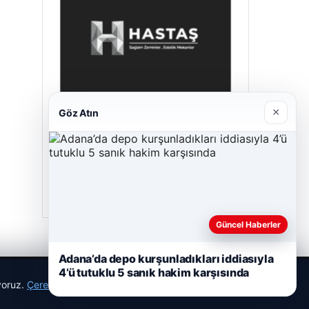
×
Göz Atın
Enes Kaplan Avukatlık Bürosu
28/04/2026
Güncel Haberler
Adana’da depo kurşunladıkları iddiasıyla
4’ü tutuklu 5 sanık hakim karşısında
ıyoruz.
Çerez Politikamız
Reddet
Kabul Et