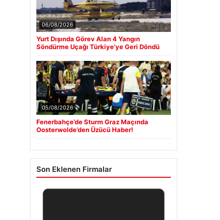
06/08/2026
Yurt Dışında Görev Alan 4 Yangın
Söndürme Uçağı Türkiye’ye Geri Döndü
05/08/2026
Fenerbahçe’de Sturm Graz Maçında
Oosterwolde’den Üzücü Haber!
Son Eklenen Firmalar