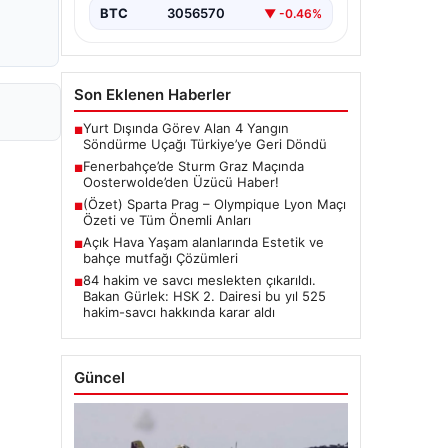
BTC
3056570
▼ -0.46%
Son Eklenen Haberler
Yurt Dışında Görev Alan 4 Yangın
■
Söndürme Uçağı Türkiye’ye Geri Döndü
Fenerbahçe’de Sturm Graz Maçında
■
Oosterwolde’den Üzücü Haber!
(Özet) Sparta Prag – Olympique Lyon Maçı
■
Özeti ve Tüm Önemli Anları
Açık Hava Yaşam alanlarında Estetik ve
■
bahçe mutfağı Çözümleri
84 hakim ve savcı meslekten çıkarıldı.
■
Bakan Gürlek: HSK 2. Dairesi bu yıl 525
hakim-savcı hakkında karar aldı
Güncel