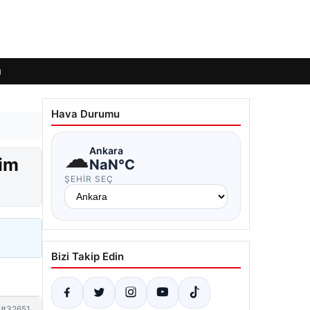
ı
Hava Durumu
☁
Ankara
kim
NaN°C
ŞEHIR SEÇ
Bizi Takip Edin
#32651