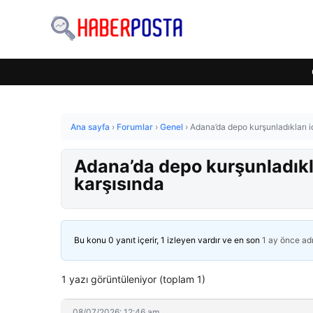
Ana sayfa
›
Forumlar
›
Genel
›
Adana’da depo kurşunladıkları i
Adana’da depo kurşunladıkla
karşısında
Bu konu 0 yanıt içerir, 1 izleyen vardır ve en son
1 ay önce
ad
1 yazı görüntüleniyor (toplam 1)
08/07/2026: 12:46 am