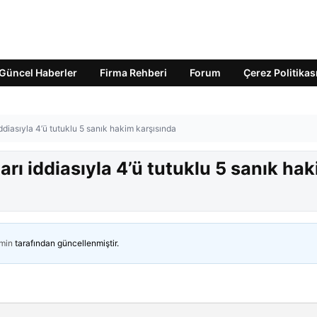
Güncel Haberler
Firma Rehberi
Forum
Çerez Politikas
ddiasıyla 4’ü tutuklu 5 sanık hakim karşısında
rı iddiasıyla 4’ü tutuklu 5 sanık ha
min
tarafından güncellenmiştir.