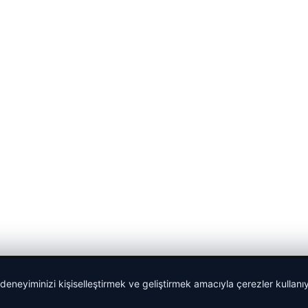
 deneyiminizi kişiselleştirmek ve geliştirmek amacıyla çerezler kullan
malta work and study
|
lemagrup.com.tr