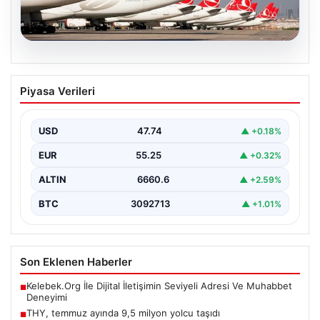
07.08.2026
THY, temmuz ayında 9,5 milyon yolcu
Piyasa Verileri
taşıdı
USD
47.74
▲ +0.18%
EUR
55.25
▲ +0.32%
ALTIN
6660.6
▲ +2.59%
BTC
3092713
▲ +1.01%
Son Eklenen Haberler
Kelebek.Org İle Dijital İletişimin Seviyeli Adresi Ve Muhabbet
■
Deneyimi
THY, temmuz ayında 9,5 milyon yolcu taşıdı
■