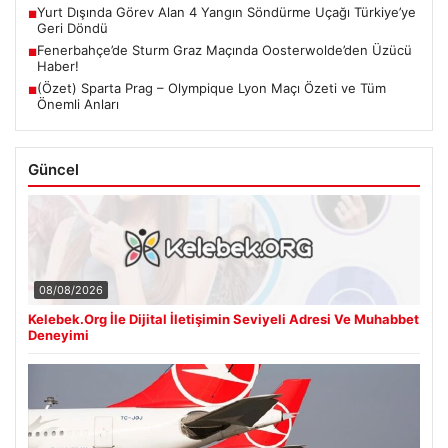
Yurt Dışında Görev Alan 4 Yangın Söndürme Uçağı Türkiye’ye
■
Geri Döndü
Fenerbahçe’de Sturm Graz Maçında Oosterwolde’den Üzücü
■
Haber!
(Özet) Sparta Prag – Olympique Lyon Maçı Özeti ve Tüm
■
Önemli Anları
Güncel
08/08/2026
Kelebek.Org İle Dijital İletişimin Seviyeli Adresi Ve Muhabbet
Deneyimi