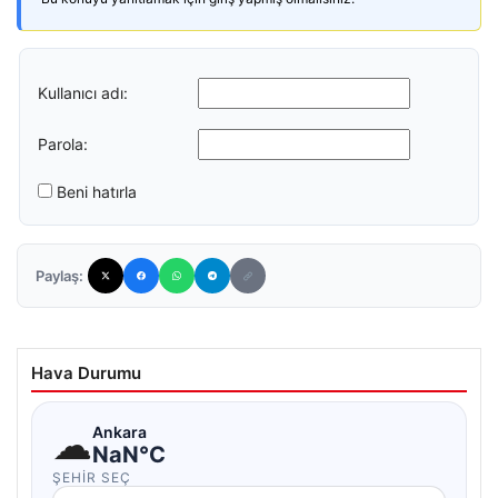
Kullanıcı adı:
Parola:
Beni hatırla
Paylaş:
Hava Durumu
☁
Ankara
NaN°C
ŞEHIR SEÇ