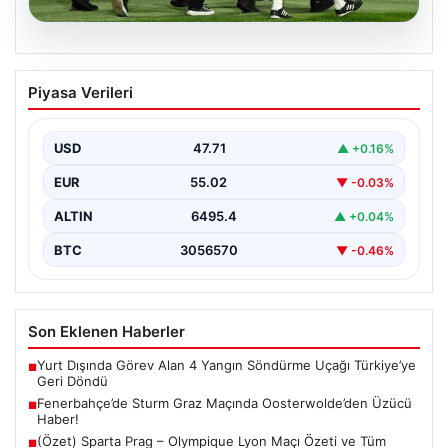
05.08.2026
Fenerbahçe’de Sturm Graz Maçında
Piyasa Verileri
Oosterwolde’den Üzücü Haber!
Futbolseverler, Şampiyonlar Ligi 3. ön eleme turunda
gerçekleşen heyecan dolu mücadelede Fenerbahçe'nin
USD
47.71
▲ +0.16%
Sturm Graz…
EUR
55.02
▼ -0.03%
ALTIN
6495.4
▲ +0.04%
BTC
3056570
▼ -0.46%
Son Eklenen Haberler
Yurt Dışında Görev Alan 4 Yangın Söndürme Uçağı Türkiye’ye
■
Geri Döndü
Fenerbahçe’de Sturm Graz Maçında Oosterwolde’den Üzücü
■
Haber!
(Özet) Sparta Prag – Olympique Lyon Maçı Özeti ve Tüm
■