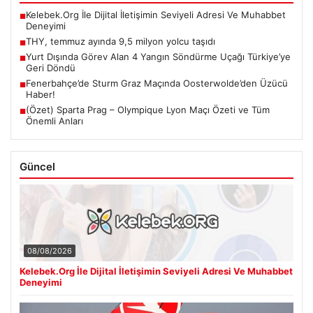
Kelebek.Org İle Dijital İletişimin Seviyeli Adresi Ve Muhabbet
■
Deneyimi
THY, temmuz ayında 9,5 milyon yolcu taşıdı
■
Yurt Dışında Görev Alan 4 Yangın Söndürme Uçağı Türkiye’ye
■
Geri Döndü
Fenerbahçe’de Sturm Graz Maçında Oosterwolde’den Üzücü
■
Haber!
(Özet) Sparta Prag – Olympique Lyon Maçı Özeti ve Tüm
■
Önemli Anları
Güncel
08/08/2026
Kelebek.Org İle Dijital İletişimin Seviyeli Adresi Ve Muhabbet
Deneyimi