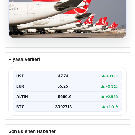
07.08.2026
THY, temmuz ayında 9,5 milyon yolcu
Piyasa Verileri
taşıdı
USD
47.74
▲ +0.18%
EUR
55.25
▲ +0.32%
ALTIN
6660.6
▲ +2.59%
BTC
3092713
▲ +1.01%
Son Eklenen Haberler