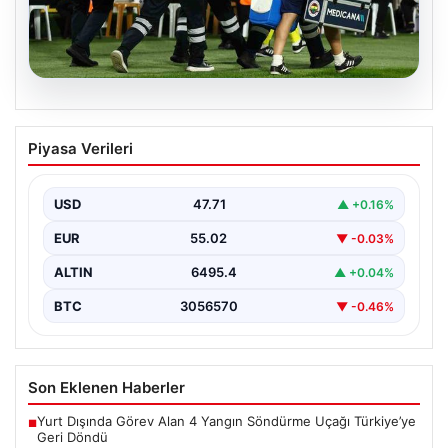
05.08.2026
Fenerbahçe’de Sturm Graz Maçında
Piyasa Verileri
Oosterwolde’den Üzücü Haber!
Futbolseverler, Şampiyonlar Ligi 3. ön eleme turunda
gerçekleşen heyecan dolu mücadelede Fenerbahçe'nin
USD
47.71
▲ +0.16%
Sturm Graz…
EUR
55.02
▼ -0.03%
ALTIN
6495.4
▲ +0.04%
BTC
3056570
▼ -0.46%
Son Eklenen Haberler
Yurt Dışında Görev Alan 4 Yangın Söndürme Uçağı Türkiye’ye
■
Geri Döndü