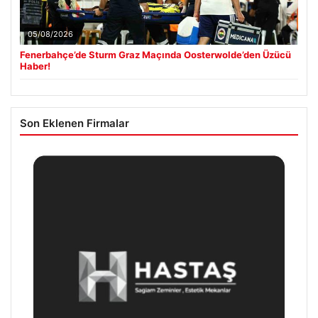
05/08/2026
Fenerbahçe’de Sturm Graz Maçında Oosterwolde’den Üzücü
Haber!
Son Eklenen Firmalar