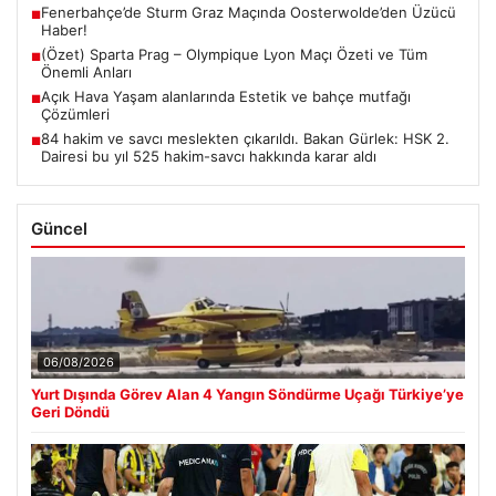
Fenerbahçe’de Sturm Graz Maçında Oosterwolde’den Üzücü
■
Haber!
(Özet) Sparta Prag – Olympique Lyon Maçı Özeti ve Tüm
■
Önemli Anları
Açık Hava Yaşam alanlarında Estetik ve bahçe mutfağı
■
Çözümleri
84 hakim ve savcı meslekten çıkarıldı. Bakan Gürlek: HSK 2.
■
Dairesi bu yıl 525 hakim-savcı hakkında karar aldı
Güncel
06/08/2026
Yurt Dışında Görev Alan 4 Yangın Söndürme Uçağı Türkiye’ye
Geri Döndü