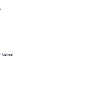
k
 Sultanı
a
k