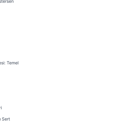
İstersen
esi: Temel
i
ı Sert