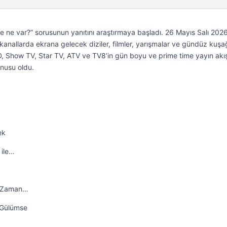
de ne var?” sorusunun yanıtını araştırmaya başladı. 26 Mayıs Salı 202
sal kanallarda ekrana gelecek diziler, filmler, yarışmalar ve gündüz kuşa
 D, Show TV, Star TV, ATV ve TV8’in gün boyu ve prime time yayın akı
nusu oldu.
ek
 ile…
a Zaman…
a Gülümse