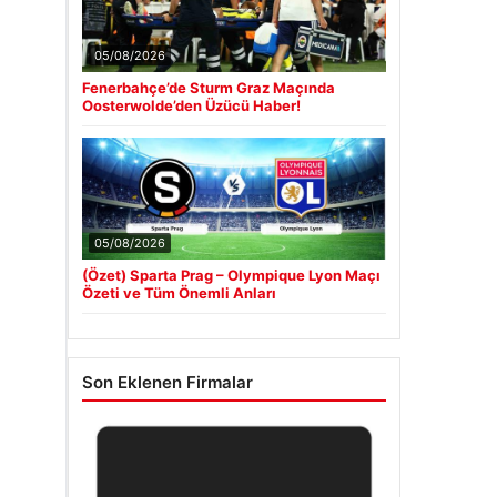
05/08/2026
Fenerbahçe’de Sturm Graz Maçında
Oosterwolde’den Üzücü Haber!
05/08/2026
(Özet) Sparta Prag – Olympique Lyon Maçı
Özeti ve Tüm Önemli Anları
Son Eklenen Firmalar