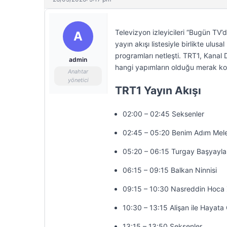
Televizyon izleyicileri “Bugün TV’
A
yayın akışı listesiyle birlikte ulu
programları netleşti. TRT1, Kanal
admin
hangi yapımların olduğu merak ko
Anahtar
yönetici
TRT1 Yayın Akışı
02:00 – 02:45 Seksenler
02:45 – 05:20 Benim Adım Mel
05:20 – 06:15 Turgay Başyayla
06:15 – 09:15 Balkan Ninnisi
09:15 – 10:30 Nasreddin Hoc
10:30 – 13:15 Alişan ile Hayat
13:15 – 13:50 Seksenler