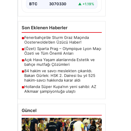
BTC
3070330
▲ +1.19%
Son Eklenen Haberler
Fenerbahçe’de Sturm Graz Maçında
■
Oosterwolde’den Üzücü Haber!
(Özet) Sparta Prag – Olympique Lyon Maçı
■
Özeti ve Tüm Önemli Anları
Açık Hava Yaşam alanlarında Estetik ve
■
bahçe mutfağı Çözümleri
84 hakim ve savcı meslekten çıkarıldı.
■
Bakan Gürlek: HSK 2. Dairesi bu yıl 525
hakim-savcı hakkında karar aldı
Hollanda Süper Kupa’nın yeni sahibi: AZ
■
Alkmaar şampiyonluğa ulaştı
Güncel