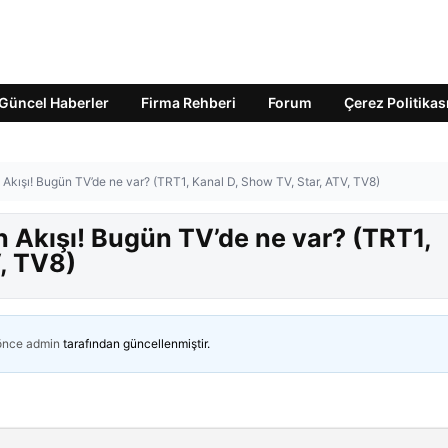
Güncel Haberler
Firma Rehberi
Forum
Çerez Politikas
Akışı! Bugün TV’de ne var? (TRT1, Kanal D, Show TV, Star, ATV, TV8)
n Akışı! Bugün TV’de ne var? (TRT1,
, TV8)
 önce
admin
tarafından güncellenmiştir.