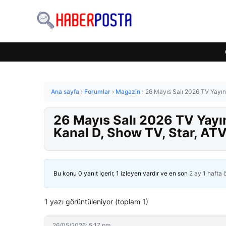
Ana sayfa
›
Forumlar
›
Magazin
›
26 Mayıs Salı 2026 TV Yayın 
26 Mayıs Salı 2026 TV Yayı
Kanal D, Show TV, Star, ATV
Bu konu 0 yanıt içerir, 1 izleyen vardır ve en son
2 ay 1 hafta
1 yazı görüntüleniyor (toplam 1)
26/05/2026: 5:17 pm