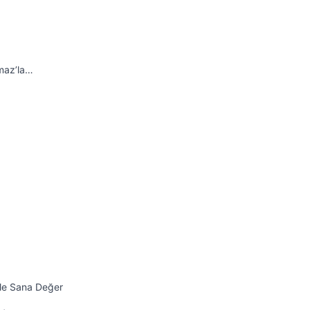
maz’la…
ile Sana Değer