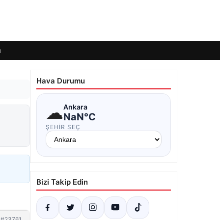
ı
Hava Durumu
☁
Ankara
NaN°C
ŞEHIR SEÇ
Bizi Takip Edin
#23761