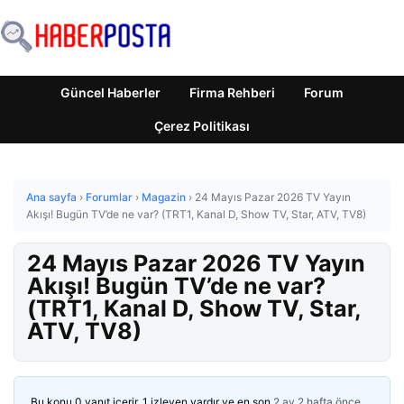
Güncel Haberler
Firma Rehberi
Forum
Çerez Politikası
Ana sayfa
›
Forumlar
›
Magazin
›
24 Mayıs Pazar 2026 TV Yayın
Akışı! Bugün TV’de ne var? (TRT1, Kanal D, Show TV, Star, ATV, TV8)
24 Mayıs Pazar 2026 TV Yayın
Akışı! Bugün TV’de ne var?
(TRT1, Kanal D, Show TV, Star,
ATV, TV8)
Bu konu 0 yanıt içerir, 1 izleyen vardır ve en son
2 ay 2 hafta önce