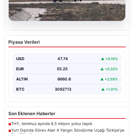
06.08.2026
Yurt Dışında Görev Alan 4 Yangın
Piyasa Verileri
Söndürme Uçağı Türkiye’ye Geri Döndü
Orman Genel Müdürlüğü tarafından yapılan açıklamaya
göre, yaz boyunca İspanya ve Fransa’da çıkan orman…
USD
47.74
▲ +0.18%
EUR
55.25
▲ +0.32%
ALTIN
6660.6
▲ +2.59%
BTC
3092713
▲ +1.01%
Son Eklenen Haberler
THY, temmuz ayında 9,5 milyon yolcu taşıdı
■
Yurt Dışında Görev Alan 4 Yangın Söndürme Uçağı Türkiye’ye
■