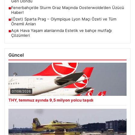
Geri Döndü
Fenerbahçe’de Sturm Graz Maçında Oosterwolde’den Üzücü
■
Haber!
(Özet) Sparta Prag – Olympique Lyon Maçı Özeti ve Tüm
■
Önemli Anları
Açık Hava Yaşam alanlarında Estetik ve bahçe mutfağı
■
Çözümleri
Güncel
07/08/2026
THY, temmuz ayında 9,5 milyon yolcu taşıdı