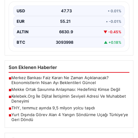
Dışişleri Bakanı Hakan Fidan, Mekke Ortak Savunma
Anlaşması hakkında yaptığı açıklamada, bu
USD
47.73
• 0.01%
düzenlemenin herhangi…
EUR
55.21
• -0.01%
ALTIN
6630.9
▼ -0.45%
BTC
3093998
▲ +0.18%
Son Eklenen Haberler
Merkez Bankası Faiz Kararı Ne Zaman Açıklanacak?
■
Ekonomistlerin Nisan Ayı Beklentileri Güncel
Mekke Ortak Savunma Anlaşması: Hedefimiz Kimse Değil
■
Kelebek.Org İle Dijital İletişimin Seviyeli Adresi Ve Muhabbet
■
Deneyimi
THY, temmuz ayında 9,5 milyon yolcu taşıdı
■
Yurt Dışında Görev Alan 4 Yangın Söndürme Uçağı Türkiye’ye
■
Geri Döndü