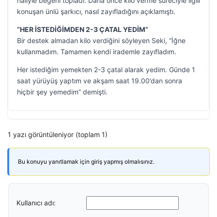
haliyle beğeni topladı. Daha önce kilo verme süreciyle ilgili
konuşan ünlü şarkıcı, nasıl zayıfladığını açıklamıştı.
“HER İSTEDİĞİMDEN 2-3 ÇATAL YEDİM”
Bir destek almadan kilo verdiğini söyleyen Seki, “İğne
kullanmadım. Tamamen kendi irademle zayıfladım.
Her istediğim yemekten 2-3 çatal alarak yedim. Günde 1
saat yürüyüş yaptım ve akşam saat 19.00’dan sonra
hiçbir şey yemedim” demişti.
1 yazı görüntüleniyor (toplam 1)
Bu konuyu yanıtlamak için giriş yapmış olmalısınız.
Kullanıcı adı: