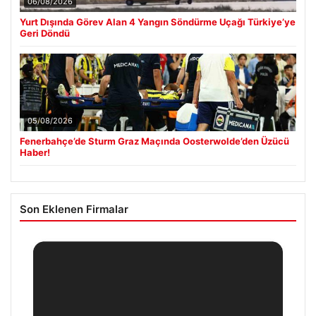
06/08/2026
Yurt Dışında Görev Alan 4 Yangın Söndürme Uçağı Türkiye’ye
Geri Döndü
05/08/2026
Fenerbahçe’de Sturm Graz Maçında Oosterwolde’den Üzücü
Haber!
Son Eklenen Firmalar