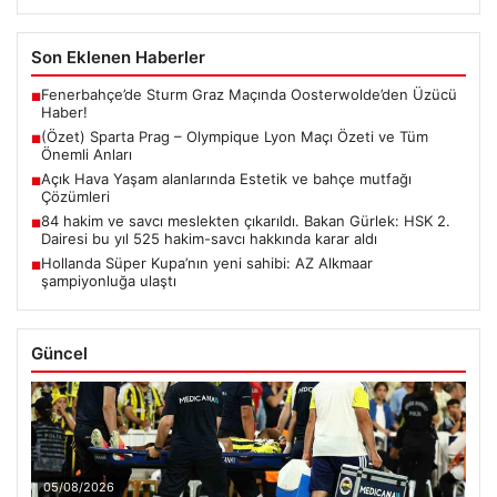
Son Eklenen Haberler
Fenerbahçe’de Sturm Graz Maçında Oosterwolde’den Üzücü
■
Haber!
(Özet) Sparta Prag – Olympique Lyon Maçı Özeti ve Tüm
■
Önemli Anları
Açık Hava Yaşam alanlarında Estetik ve bahçe mutfağı
■
Çözümleri
84 hakim ve savcı meslekten çıkarıldı. Bakan Gürlek: HSK 2.
■
Dairesi bu yıl 525 hakim-savcı hakkında karar aldı
Hollanda Süper Kupa’nın yeni sahibi: AZ Alkmaar
■
şampiyonluğa ulaştı
Güncel
05/08/2026