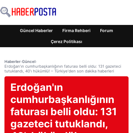
Güncel Haberler
Firma Rehberi
Forum
Çerez Politikası
Haberler
›
Güncel
›
Erdoğan'ın cumhurbaşkanlığının faturası belli oldu: 131 gazeteci
tutuklandı, 40'ı hükümlü! – Türkiye'den son dakika haberleri
Erdoğan'ın
cumhurbaşkanlığının
faturası belli oldu: 131
gazeteci tutuklandı,