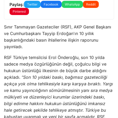
Paylaş:
Twitter
Facebook
WhatsApp
Reddit
Pinterest
Sınır Tanımayan Gazeteciler (RSF), AKP Genel Başkanı
ve Cumhurbaşkanı Tayyip Erdoğan'ın 10 yıllık
başkanlığındaki basın ihlallerine ilişkin raporunu
yayınladı.
RSF Türkiye temsilcisi Erol Önderoğlu, son 10 yılda
sadece medya özgürlüğünün değil, çoğulcu bilgi ve
hukukun üstünlüğü ilkesinin de büyük darbe aldığını
açıkladı.
“Son 10 yıldaki baskı, bağımsız gazeteciliği
açıkça yok olma tehlikesiyle karşı karşıya bıraktı. Yargı
ve kamu yayıncılığının sömürülmesinin yanı sıra medya
mülkiyeti ve düzenleyici kurumlar üzerindeki baskı,
bilgi edinme hakkını hukukun üstünlüğünü imkansız
hale getirecek şekilde tehlikeye atmıştır. Türkiye bu
kabustan uyanmalı ve yeni bir sayfa açmalıdır. RSF,