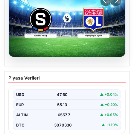
05.08.2026
(Özet) Sparta Prag – Olympique Lyon
Piyasa Verileri
Maçı Özeti ve Tüm Önemli Anları
USD
47.60
▲ +0.04%
EUR
55.13
▲ +0.20%
ALTIN
6557.7
▲ +0.95%
BTC
3070330
▲ +1.19%