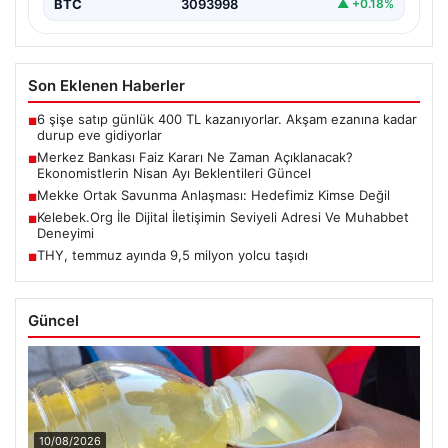
BTC
3093998
▲ +0.18%
Son Eklenen Haberler
6 şişe satıp günlük 400 TL kazanıyorlar. Akşam ezanına kadar
■
durup eve gidiyorlar
Merkez Bankası Faiz Kararı Ne Zaman Açıklanacak?
■
Ekonomistlerin Nisan Ayı Beklentileri Güncel
Mekke Ortak Savunma Anlaşması: Hedefimiz Kimse Değil
■
Kelebek.Org İle Dijital İletişimin Seviyeli Adresi Ve Muhabbet
■
Deneyimi
THY, temmuz ayında 9,5 milyon yolcu taşıdı
■
Güncel
10/08/2026