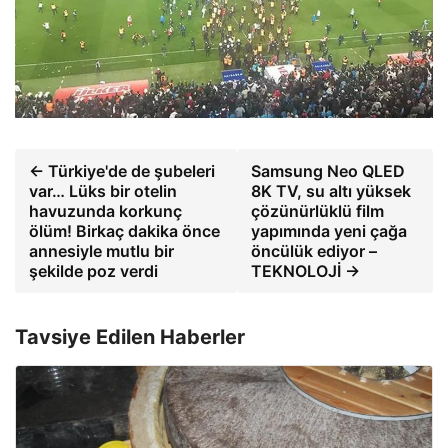
← Türkiye'de de şubeleri
Samsung Neo QLED
var… Lüks bir otelin
8K TV, su altı yüksek
havuzunda korkunç
çözünürlüklü film
ölüm! Birkaç dakika önce
yapımında yeni çağa
annesiyle mutlu bir
öncülük ediyor –
şekilde poz verdi
TEKNOLOJİ →
Tavsiye Edilen Haberler