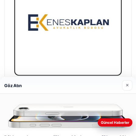
×
Göz Atın
Enes Kaplan Avukatlık Bürosu
28/04/2026
Güncel Haberler
Web sitemizi nasıl kullandığınızı daha iyi anlayabilmek,
deneyiminizi kişiselleştirmek ve geliştirmek amacıyla çerezler