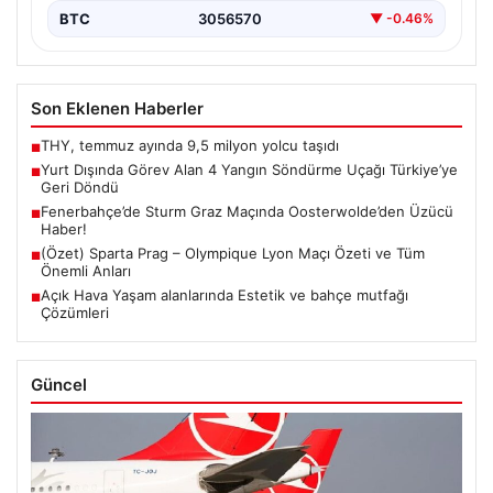
BTC
3056570
▼ -0.46%
Son Eklenen Haberler
THY, temmuz ayında 9,5 milyon yolcu taşıdı
■
Yurt Dışında Görev Alan 4 Yangın Söndürme Uçağı Türkiye’ye
■
Geri Döndü
Fenerbahçe’de Sturm Graz Maçında Oosterwolde’den Üzücü
■
Haber!
(Özet) Sparta Prag – Olympique Lyon Maçı Özeti ve Tüm
■
Önemli Anları
Açık Hava Yaşam alanlarında Estetik ve bahçe mutfağı
■
Çözümleri
Güncel