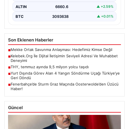
ALTIN
6660.6
▲ +2.59%
BTC
3093638
▲ +0.01%
Son Eklenen Haberler
Mekke Ortak Savunma Anlaşması: Hedefimiz Kimse Değil
■
Kelebek.Org İle Dijital İletişimin Seviyeli Adresi Ve Muhabbet
■
Deneyimi
THY, temmuz ayında 9,5 milyon yolcu taşıdı
■
Yurt Dışında Görev Alan 4 Yangın Söndürme Uçağı Türkiye’ye
■
Geri Döndü
Fenerbahçe’de Sturm Graz Maçında Oosterwolde’den Üzücü
■
Haber!
Güncel