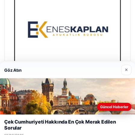
×
Göz Atın
Enes Kaplan Avukatlık Bürosu
28/04/2026
Güncel Haberler
Web sitemizi nasıl kullandığınızı daha iyi anlayabilmek,
deneyiminizi kişiselleştirmek ve geliştirmek amacıyla çerezler
Çek Cumhuriyeti Hakkında En Çok Merak Edilen
kullanıyoruz.
Çerez Politikamız
Sorular
Reddet
Kabul Et