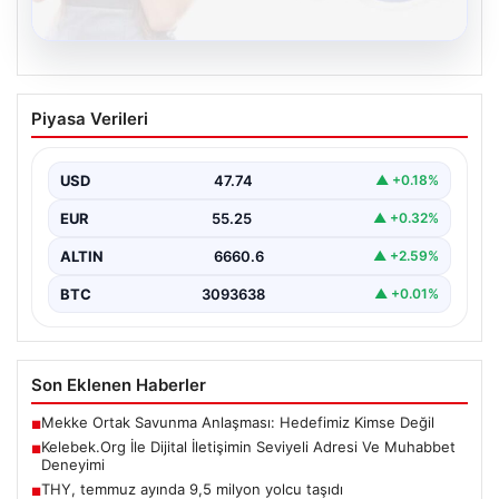
08.08.2026
Kelebek.Org İle Dijital İletişimin Seviyeli
Piyasa Verileri
Adresi Ve Muhabbet Deneyimi
İnternet ortamında bireylerin kaliteli bir biçimde bağlantı
kurması kritik bir hassasiyet taşımaktadır. Halen pek…
USD
47.74
▲ +0.18%
EUR
55.25
▲ +0.32%
ALTIN
6660.6
▲ +2.59%
BTC
3093638
▲ +0.01%
Son Eklenen Haberler
Mekke Ortak Savunma Anlaşması: Hedefimiz Kimse Değil
■
Kelebek.Org İle Dijital İletişimin Seviyeli Adresi Ve Muhabbet
■
Deneyimi
THY, temmuz ayında 9,5 milyon yolcu taşıdı
■