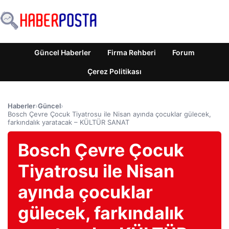
Güncel Haberler
Firma Rehberi
Forum
Çerez Politikası
Haberler
›
Güncel
›
Bosch Çevre Çocuk Tiyatrosu ile Nisan ayında çocuklar gülecek,
farkındalık yaratacak – KÜLTÜR SANAT
Bosch Çevre Çocuk
Tiyatrosu ile Nisan
ayında çocuklar
gülecek, farkındalık