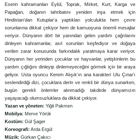
Eserin kahramanları Eylül, Toprak, Mirket, Kurt, Karga ve
Papağan, doğanın tahribatını yeniden inşa etmek için
Hindistan'dan Kutuplar'a yaptıkları yolculukta hem çevre
sorunlarına dikkat çekiyor hem de kamuoyuna önemli mesajlar
veriyor. Dünyanın dört bir yanından gelen yardım çağrılarını
dinleyen kahramanlar, asıl sorunları keşfediyor ve doğaya
verilen zarar konusunda farkındalık yaratmaya karar veriyor.
Dünyanın her yerinden çocuklar ve hayvanlar, yetişkinlerin bu
yardım çığlığını dinleyip dinlemeyeceğini görmek için bir araya
geliyor. Usta oyuncu Kerem Alışık'ın ana karakteri Ulu Çınar'ı
seslendirdiği dizi, çocuklara derin ve renkli bir dünya sunarken,
bugün gerekli önlemler alınmadığı takdirde dünyamızın
yaşayacağı olumsuzluklara da dikkat çekiyor.
Yazan ve yöneten:
Yiğit Pakmen
Mobilya:
Merve Yörük
Kostüm:
Gül Şager
Koreografi:
Arda Ergül
Müzik:
Gürkan Çakıcı