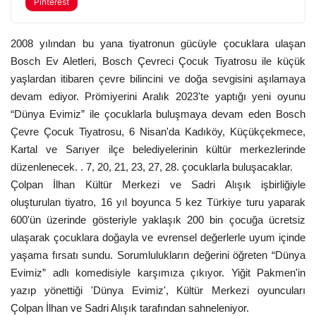
Pinterest
2008 yılından bu yana tiyatronun gücüyle çocuklara ulaşan
Bosch Ev Aletleri, Bosch Çevreci Çocuk Tiyatrosu ile küçük
yaşlardan itibaren çevre bilincini ve doğa sevgisini aşılamaya
devam ediyor. Prömiyerini Aralık 2023'te yaptığı yeni oyunu
“Dünya Evimiz” ile çocuklarla buluşmaya devam eden Bosch
Çevre Çocuk Tiyatrosu, 6 Nisan'da Kadıköy, Küçükçekmece,
Kartal ve Sarıyer ilçe belediyelerinin kültür merkezlerinde
düzenlenecek. . 7, 20, 21, 23, 27, 28. çocuklarla buluşacaklar.
Çolpan İlhan Kültür Merkezi ve Sadri Alışık işbirliğiyle
oluşturulan tiyatro, 16 yıl boyunca 5 kez Türkiye turu yaparak
600'ün üzerinde gösteriyle yaklaşık 200 bin çocuğa ücretsiz
ulaşarak çocuklara doğayla ve evrensel değerlerle uyum içinde
yaşama fırsatı sundu. ​Sorumlulukların değerini öğreten “Dünya
Evimiz” adlı komedisiyle karşımıza çıkıyor. Yiğit Pakmen'in
yazıp yönettiği 'Dünya Evimiz', Kültür Merkezi oyuncuları
Çolpan İlhan ve Sadri Alışık tarafından sahneleniyor.