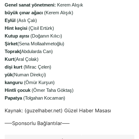
Genel sanat yönetmeni:
Kerem Alışık
büyük çınar ağacı
(Kerem Alışık)
Eylül
(Aslı Çalı)
Hint keçisi
(Çisil Ertürk)
Kutup ayısı
(Doğanın Kılıcı)
Şirket
(Sena Mollaahmetoğlu)
Toprak(
Abdularda Can)
Kurt
(Aral Çolak)
dişi kurt
(Mirac Çelen)
yük
(Numan Direkçi)
kanguru
(Ömür Kurşun)
Hintli çocuk
(Ömer Taha Göktaş)
Papatya
(Tolgahan Kocaman)
Kaynak: (guzelhaber.net) Güzel Haber Masası
—–Sponsorlu Bağlantılar—–