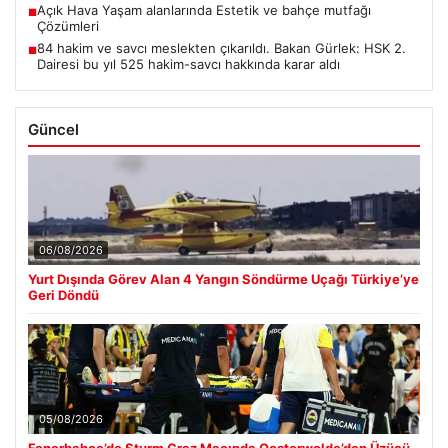
Açık Hava Yaşam alanlarında Estetik ve bahçe mutfağı
■
Çözümleri
84 hakim ve savcı meslekten çıkarıldı. Bakan Gürlek: HSK 2.
■
Dairesi bu yıl 525 hakim-savcı hakkında karar aldı
Güncel
06/08/2026
Yurt Dışında Görev Alan 4 Yangın Söndürme Uçağı Türkiye’ye
Geri Döndü
05/08/2026
Fenerbahçe’de Sturm Graz Maçında Oosterwolde’den Üzücü