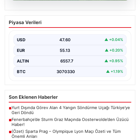
05.08.2026
Fenerbahçe’de Sturm Graz Maçında
Piyasa Verileri
Oosterwolde’den Üzücü Haber!
Futbolseverler, Şampiyonlar Ligi 3. ön eleme turunda
gerçekleşen heyecan dolu mücadelede Fenerbahçe’nin
USD
47.60
▲ +0.04%
Sturm Graz…
EUR
55.13
▲ +0.20%
ALTIN
6557.7
▲ +0.95%
BTC
3070330
▲ +1.19%
Son Eklenen Haberler
Yurt Dışında Görev Alan 4 Yangın Söndürme Uçağı Türkiye’ye
■
Geri Döndü
Fenerbahçe’de Sturm Graz Maçında Oosterwolde’den Üzücü
■
Haber!
(Özet) Sparta Prag – Olympique Lyon Maçı Özeti ve Tüm
■
Önemli Anları