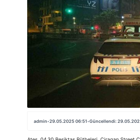
admin
•
29.05.2025 06:51
•
Güncellendi: 29.05.202
Ateş, 04.30 Besiktas Rütbeleri, Ciragan Street 