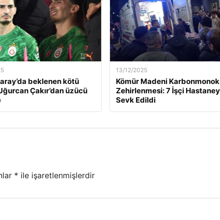
25
13/12/2025
aray’da beklenen kötü
Kömür Madeni Karbonmonoks
Uğurcan Çakır’dan üzücü
Zehirlenmesi: 7 İşçi Hastane
e
Sevk Edildi
nlar
*
ile işaretlenmişlerdir