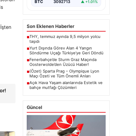
BTC
3092713
▲ +1.01%
is
Son Eklenen Haberler
İşten
THY, temmuz ayında 9,5 milyon yolcu
■
taşıdı
Yurt Dışında Görev Alan 4 Yangın
■
Söndürme Uçağı Türkiye’ye Geri Döndü
Fenerbahçe’de Sturm Graz Maçında
■
Oosterwolde’den Üzücü Haber!
(Özet) Sparta Prag – Olympique Lyon
■
Maçı Özeti ve Tüm Önemli Anları
Açık Hava Yaşam alanlarında Estetik ve
■
bahçe mutfağı Çözümleri
or!
Güncel