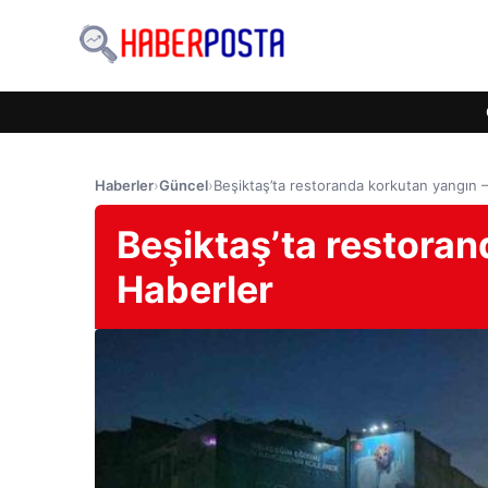
Haberler
›
Güncel
›
Beşiktaş’ta restoranda korkutan yangın 
Beşiktaş’ta restoran
Haberler