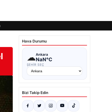
ı
Hava Durumu
l
☁
Ankara
NaN°C
ŞEHIR SEÇ
Bizi Takip Edin