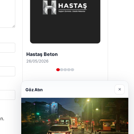
Enes Kaplan Avukatlık Bürosu
28/04/2026
×
Göz Atın
n.