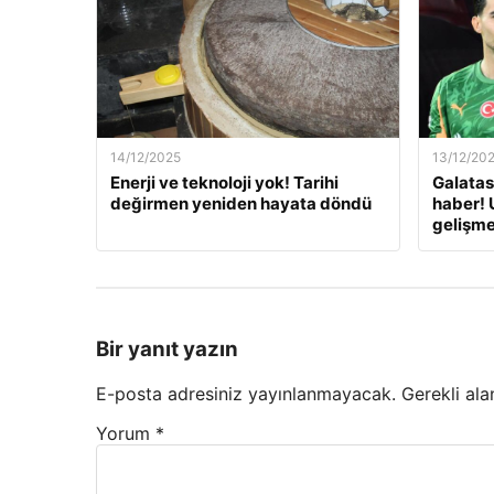
14/12/2025
13/12/20
Enerji ve teknoloji yok! Tarihi
Galatas
değirmen yeniden hayata döndü
haber! 
gelişm
Bir yanıt yazın
E-posta adresiniz yayınlanmayacak.
Gerekli ala
Yorum
*