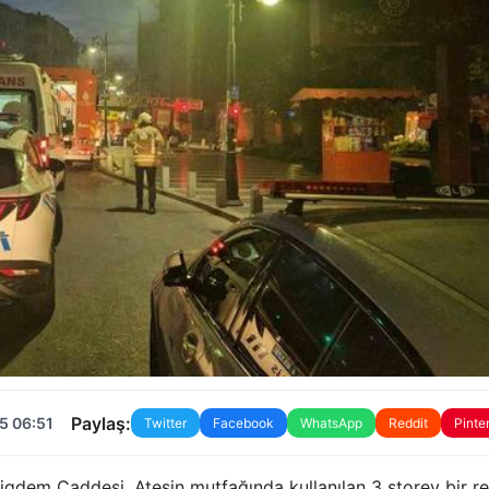
Paylaş:
5 06:51
Twitter
Facebook
WhatsApp
Reddit
Pinte
Cigdem Caddesi. Ateşin mutfağında kullanılan 3 storey bir r