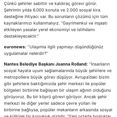
Çünkü şehirler sabittir ve kaldıraç görevi görür.
Şehrimin yılda 6.000 konuta ve 2.000 sosyal kira
desteğine ihtiyacı var. Bu sorunların çözümü için tüm
kaynaklarımızı kullanmalıyız. “Gayrimenkul ve inşaatı
etkileyen yasalar yerel ekonomiyi ve istihdamı
destekleyecektir.”
euronews:
''Ulaşımla ilgili yapmayı düşündüğünüz
uygulamalar nelerdir?''
Nantes Belediye Başkanı Joanna Rolland:
''İnsanların
sosyal hayata uyum sağlamalarında büyük şehirlere ve
metropollere büyük görev düşüyor. Avrupa’daki bizim
gibi şehirlere baktığımızda şehir merkezi ile popüler
bölgeleri birbirine bağlayan bir ulaşım ağının olduğunu
görüyoruz. Bu bir köprü görevi görüyor. Ancak şehir
merkezi ile diğer yerler sadece çevre yolları ile
birbirine bağlıysa, popüler mekanların arkasında sosyal
ve kültürel bir kopukluk gizlidir. “Yani ortada boşluklar