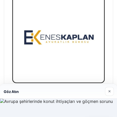
×
Göz Atın
Enes Kaplan Avukatlık Bürosu
28/04/2026