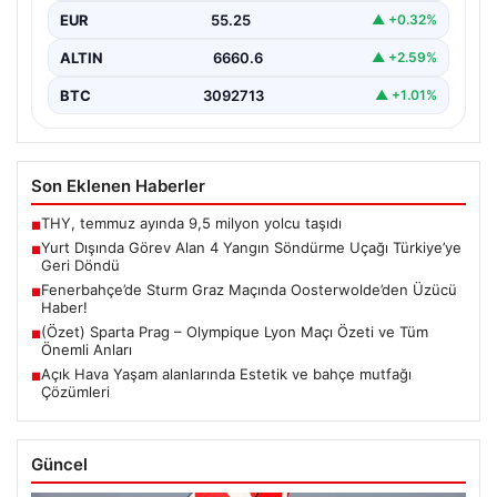
EUR
55.25
▲ +0.32%
ALTIN
6660.6
▲ +2.59%
BTC
3092713
▲ +1.01%
Son Eklenen Haberler
THY, temmuz ayında 9,5 milyon yolcu taşıdı
■
Yurt Dışında Görev Alan 4 Yangın Söndürme Uçağı Türkiye’ye
■
Geri Döndü
Fenerbahçe’de Sturm Graz Maçında Oosterwolde’den Üzücü
■
Haber!
(Özet) Sparta Prag – Olympique Lyon Maçı Özeti ve Tüm
■
Önemli Anları
Açık Hava Yaşam alanlarında Estetik ve bahçe mutfağı
■
Çözümleri
Güncel