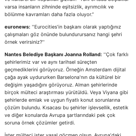
varsa insanların zihninde eşitsizlik, ayrımcılık ve
bölünme kavramları daha fazla oluyor.”
euronews:
''Eurocities'in başkanı olarak yaptığınız
çalışmaları göz önünde bulundurursanız hangi şehri
örnek verirsiniz?''
Nantes Belediye Başkanı Joanna Rolland:
''Çok farklı
şehirlerimiz var ve aynı tarihsel süreçten
geçmediklerini görüyoruz. Örneğin Amsterdam dijital
çağa ayak uydururken Barselona'nın da kültürel bir
değişim yaşadığını görüyoruz. Alman şehirlerinde
birçok mülteci araştırması yürütüldü. Veya Viyana gibi
şehirlerde emlak ve uygun fiyatlı konut sorunlarına
çözüm bulundu. Kısacası bu şehirler işlevsellik, estetik
ve diğer konularda Avrupa şartlarındaki pek çok
soruna örnek çözümler getirdi.
İster mülteci ister yasal göçmen olsun, Avrupa'daki