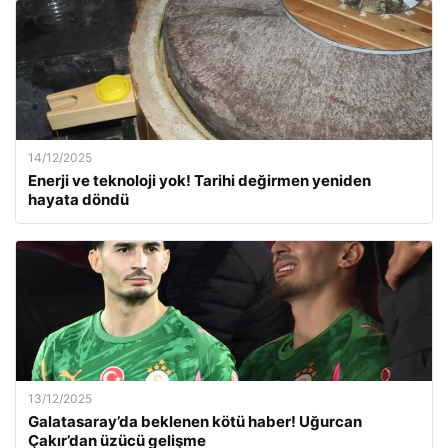
14/12/2025
Enerji ve teknoloji yok! Tarihi değirmen yeniden
hayata döndü
13/12/2025
Galatasaray’da beklenen kötü haber! Uğurcan
Çakır’dan üzücü gelişme