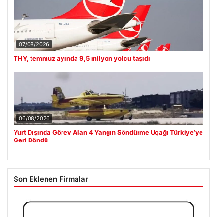
07/08/2026
THY, temmuz ayında 9,5 milyon yolcu taşıdı
06/08/2026
Yurt Dışında Görev Alan 4 Yangın Söndürme Uçağı Türkiye’ye
Geri Döndü
Son Eklenen Firmalar