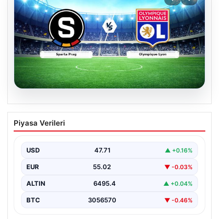
05.08.2026
(Özet) Sparta Prag – Olympique Lyon
Piyasa Verileri
Maçı Özeti ve Tüm Önemli Anları
USD
47.71
▲ +0.16%
EUR
55.02
▼ -0.03%
ALTIN
6495.4
▲ +0.04%
BTC
3056570
▼ -0.46%