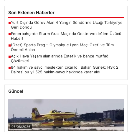
Son Eklenen Haberler
Yurt Dışında Görev Alan 4 Yangın Söndürme Uçağı Türkiye’ye
■
Geri Döndü
Fenerbahçe’de Sturm Graz Maçında Oosterwolde’den Üzücü
■
Haber!
(Özet) Sparta Prag – Olympique Lyon Maçı Özeti ve Tüm
■
Önemli Anları
Açık Hava Yaşam alanlarında Estetik ve bahçe mutfağı
■
Çözümleri
84 hakim ve savcı meslekten çıkarıldı. Bakan Gürlek: HSK 2.
■
Dairesi bu yıl 525 hakim-savcı hakkında karar aldı
Güncel
06/08/2026