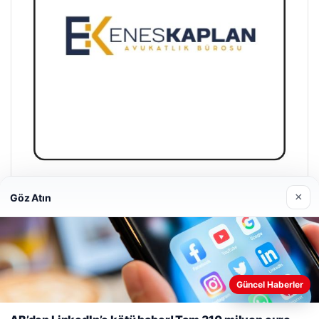
Enes Kaplan Avukatlık Bürosu
×
Göz Atın
28/04/2026
Web sitemizi nasıl kullandığınızı daha iyi anlayabilmek,
Güncel Haberler
deneyiminizi kişiselleştirmek ve geliştirmek amacıyla çerezler
kullanıyoruz.
Çerez Politikamız