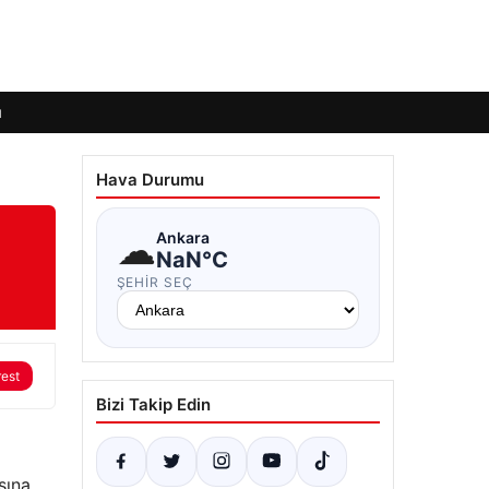
ı
Hava Durumu
☁
Ankara
NaN°C
ŞEHIR SEÇ
rest
Bizi Takip Edin
sına