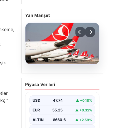
Yan Manşet
ahkeme,
k
şik
07.08.2026
THY, temmuz ayında 9,5
Piyasa Verileri
milyon yolcu taşıdı
tler
kçi”
USD
47.74
▲ +0.18%
EUR
55.25
▲ +0.32%
ALTIN
6660.6
▲ +2.59%