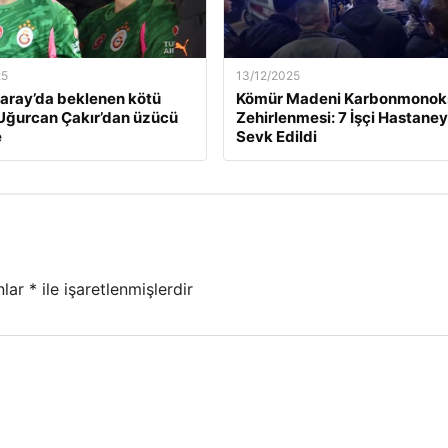
25
13/12/2025
aray’da beklenen kötü
Kömür Madeni Karbonmonoks
Uğurcan Çakır’dan üzücü
Zehirlenmesi: 7 İşçi Hastane
e
Sevk Edildi
nlar
*
ile işaretlenmişlerdir