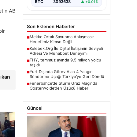
BTC
3093638
▲ +0.01%
etin AB
Son Eklenen Haberler
bir
Mekke Ortak Savunma Anlaşması:
■
Hedefimiz Kimse Değil
Kelebek.Org İle Dijital İletişimin Seviyeli
■
Adresi Ve Muhabbet Deneyimi
THY, temmuz ayında 9,5 milyon yolcu
■
taşıdı
Yurt Dışında Görev Alan 4 Yangın
■
çıkan
Söndürme Uçağı Türkiye’ye Geri Döndü
Fenerbahçe’de Sturm Graz Maçında
■
Oosterwolde’den Üzücü Haber!
Güncel