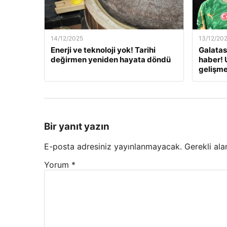
14/12/2025
13/12/20
Enerji ve teknoloji yok! Tarihi
Galatas
değirmen yeniden hayata döndü
haber! 
gelişm
Bir yanıt yazın
E-posta adresiniz yayınlanmayacak.
Gerekli ala
Yorum
*