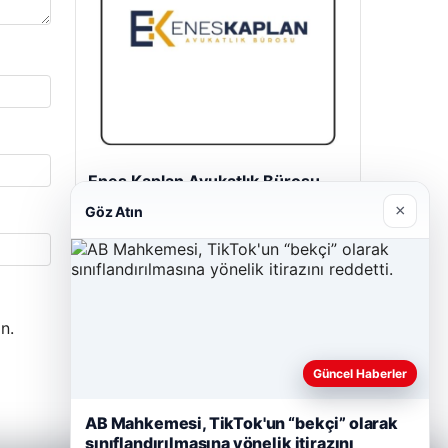
Enes Kaplan Avukatlık Bürosu
28/04/2026
×
Göz Atın
n.
Güncel Haberler
AB Mahkemesi, TikTok'un “bekçi” olarak
sınıflandırılmasına yönelik itirazını