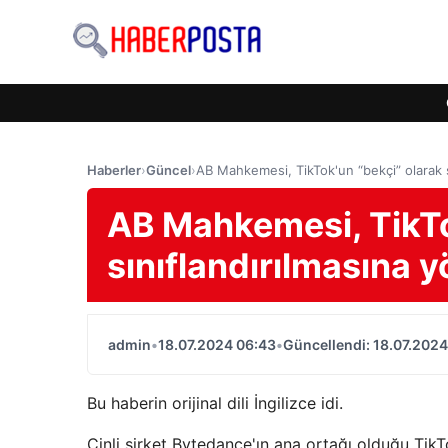
Haberler
›
Güncel
›
AB Mahkemesi, TikTok'un “bekçi” olarak sın
AB Mahkemesi, TikTo
sınıflandırılmasına yö
admin
•
18.07.2024 06:43
•
Güncellendi: 18.07.2024
Bu haberin orijinal dili İngilizce idi.
Çinli şirket Bytedance'ın ana ortağı olduğu TikT