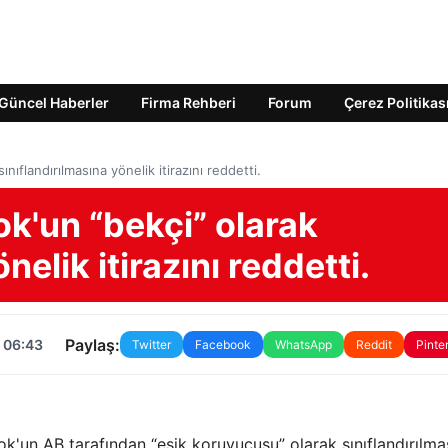
Güncel Haberler
Firma Rehberi
Forum
Çerez Politikas
ıflandırılmasına yönelik itirazını reddetti.
k'un “bekçi” olarak
nelik itirazını reddetti.
Paylaş:
 06:43
Twitter
Facebook
WhatsApp
Reddit
Pinte
ok'un AB tarafından “eşik koruyucusu” olarak sınıflandırılma