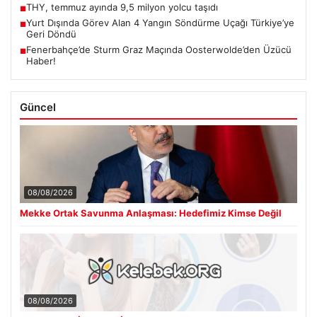
THY, temmuz ayında 9,5 milyon yolcu taşıdı
■
Yurt Dışında Görev Alan 4 Yangın Söndürme Uçağı Türkiye’ye
■
Geri Döndü
Fenerbahçe’de Sturm Graz Maçında Oosterwolde’den Üzücü
■
Haber!
Güncel
08/08/2026
Mekke Ortak Savunma Anlaşması: Hedefimiz Kimse Değil
08/08/2026