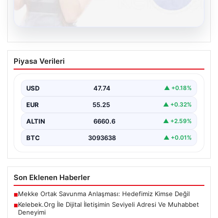
08.08.2026
Kelebek.Org İle Dijital İletişimin Seviyeli
Piyasa Verileri
Adresi Ve Muhabbet Deneyimi
İnternet ortamında bireylerin kaliteli bir biçimde bağlantı
kurması kritik bir hassasiyet taşımaktadır. Halen pek…
USD
47.74
▲ +0.18%
EUR
55.25
▲ +0.32%
ALTIN
6660.6
▲ +2.59%
BTC
3093638
▲ +0.01%
Son Eklenen Haberler
Mekke Ortak Savunma Anlaşması: Hedefimiz Kimse Değil
■
Kelebek.Org İle Dijital İletişimin Seviyeli Adresi Ve Muhabbet
■
Deneyimi