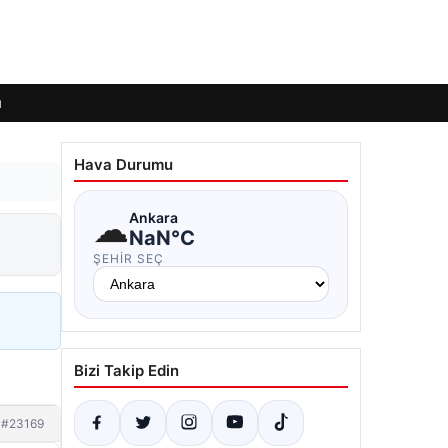
ı
Hava Durumu
☁
Ankara
NaN°C
ŞEHIR SEÇ
Bizi Takip Edin
#23169