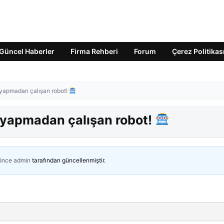
Güncel Haberler
Firma Rehberi
Forum
Çerez Politikas
 yapmadan çalışan robot!
 yapmadan çalışan robot!
 önce
admin
tarafından güncellenmiştir.