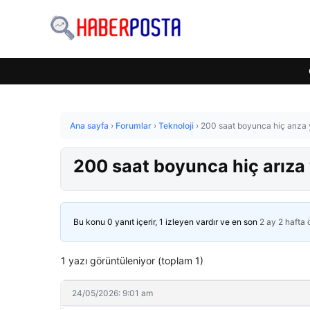
Ana sayfa
›
Forumlar
›
Teknoloji
›
200 saat boyunca hiç arıza
200 saat boyunca hiç arıza
Bu konu 0 yanıt içerir, 1 izleyen vardır ve en son
2 ay 2 hafta
1 yazı görüntüleniyor (toplam 1)
24/05/2026: 9:01 am