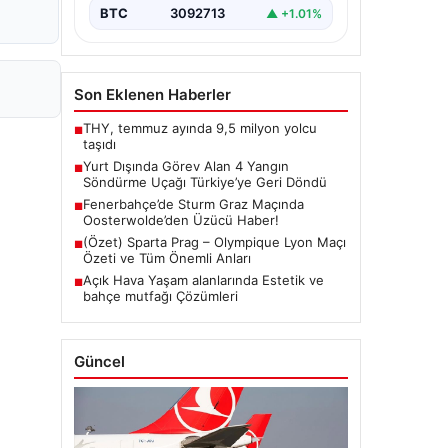
BTC
3092713
▲ +1.01%
Son Eklenen Haberler
THY, temmuz ayında 9,5 milyon yolcu
■
taşıdı
Yurt Dışında Görev Alan 4 Yangın
■
Söndürme Uçağı Türkiye’ye Geri Döndü
Fenerbahçe’de Sturm Graz Maçında
■
Oosterwolde’den Üzücü Haber!
(Özet) Sparta Prag – Olympique Lyon Maçı
■
Özeti ve Tüm Önemli Anları
Açık Hava Yaşam alanlarında Estetik ve
■
bahçe mutfağı Çözümleri
Güncel