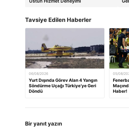
Üstün Hizmet Deneyimi
Gel
Tavsiye Edilen Haberler
06/08/2026
05/08/20
Yurt Dışında Görev Alan 4 Yangın
Fenerb
Söndürme Uçağı Türkiye’ye Geri
Maçınd
Döndü
Haber!
Bir yanıt yazın