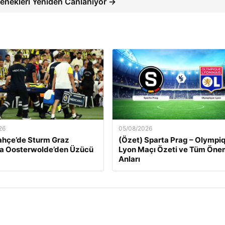
enekleri Yeniden Canlanıyor →
26
05/08/2026
ahçe’de Sturm Graz
(Özet) Sparta Prag – Olympi
a Oosterwolde’den Üzücü
Lyon Maçı Özeti ve Tüm Önem
Anları