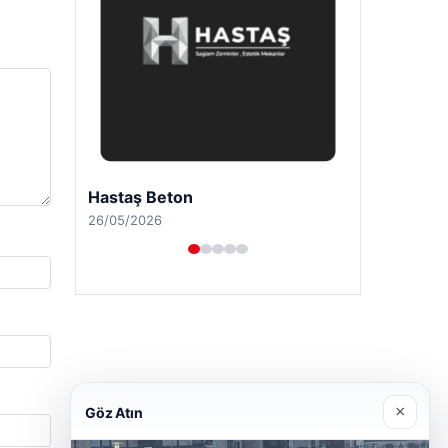
Enes Kaplan Avukatlık Bürosu
28/04/2026
×
Göz Atın