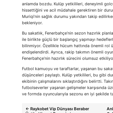
anlamda bozdu. Kulüp yetkilileri, deneyimli golc
hissettiğini ve acil müdahale gerektiren bir duru
Muriqi’nin sağlık durumu yakından takip edilirke
bekleniyor.
Bu sakatlık, Fenerbahçe’nin sezon hazırlık planla
ile birlikte güçlü bir başlangıç yapmayı hedefle
bilinmiyor. Özellikle hücum hattında önemli rol ü
endişelendirdi. Ayrıca, rakip takımın önemli oyu
Fenerbahçe’nin hazırlık sürecini olumsuz etkiliyo
Futbol kamuoyu ve taraftarlar, yaşanan bu sakatl
düşünceleri paylaştı. Kulüp yetkilileri, bu gibi
ekibinin çalışmalarını sıklaştırdığını belirtti. T
futbolseverler yaşanan gelişmeler karşısında üzünt
ve formda oyuncularıyla sezonu en iyi şekilde 
← Raykobet Vip Dünyası Beraber
Ank