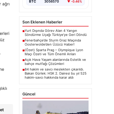
BTC
3056570
▼ -0.46%
r ağrı
Son Eklenen Haberler
Yurt Dışında Görev Alan 4 Yangın
■
erleri
Söndürme Uçağı Türkiye’ye Geri Döndü
nüz
Fenerbahçe’de Sturm Graz Maçında
■
Oosterwolde’den Üzücü Haber!
(Özet) Sparta Prag – Olympique Lyon
■
,
Maçı Özeti ve Tüm Önemli Anları
Açık Hava Yaşam alanlarında Estetik ve
■
bahçe mutfağı Çözümleri
ine
84 hakim ve savcı meslekten çıkarıldı.
■
Bakan Gürlek: HSK 2. Dairesi bu yıl 525
hakim-savcı hakkında karar aldı
ıklı
Güncel
et