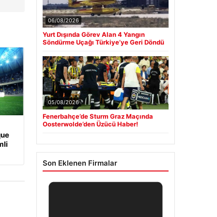
06/08/2026
Yurt Dışında Görev Alan 4 Yangın
Söndürme Uçağı Türkiye’ye Geri Döndü
05/08/2026
Fenerbahçe’de Sturm Graz Maçında
Oosterwolde’den Üzücü Haber!
que
li
Son Eklenen Firmalar