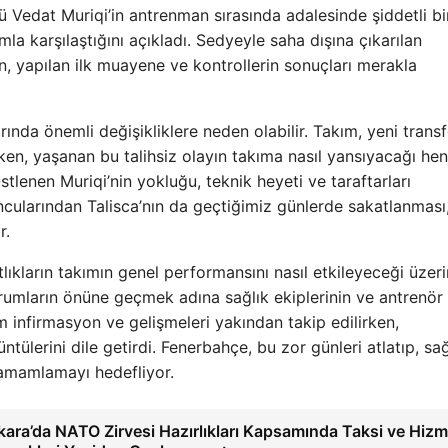
ü Vedat Muriqi’in antrenman sırasında adalesinde şiddetli bi
mla karşılaştığını açıkladı. Sedyeyle saha dışına çıkarılan
n, yapılan ilk muayene ve kontrollerin sonuçları merakla
rında önemli değişikliklere neden olabilir. Takım, yeni transf
rken, yaşanan bu talihsiz olayın takıma nasıl yansıyacağı he
stlenen Muriqi’nin yokluğu, teknik heyeti ve taraftarları
ncularından Talisca’nın da geçtiğimiz günlerde sakatlanması
r.
ıkların takımın genel performansını nasıl etkileyeceği üzer
 durumların önüne geçmek adına sağlık ekiplerinin ve antrenör
akım infirmasyon ve gelişmeleri yakından takip edilirken,
ülerini dile getirdi. Fenerbahçe, bu zor günleri atlatıp, sağl
tamamlamayı hedefliyor.
ara’da NATO Zirvesi Hazırlıkları Kapsamında Taksi ve Hizm