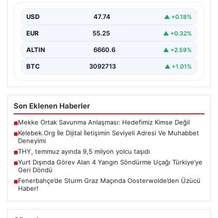
İnternet ortamında bireylerin kaliteli bir biçimde bağlantı
kurması kritik bir hassasiyet taşımaktadır. Halen pek…
USD
47.74
▲ +0.18%
EUR
55.25
▲ +0.32%
ALTIN
6660.6
▲ +2.59%
BTC
3092713
▲ +1.01%
Son Eklenen Haberler
Mekke Ortak Savunma Anlaşması: Hedefimiz Kimse Değil
■
Kelebek.Org İle Dijital İletişimin Seviyeli Adresi Ve Muhabbet
■
Deneyimi
THY, temmuz ayında 9,5 milyon yolcu taşıdı
■
Yurt Dışında Görev Alan 4 Yangın Söndürme Uçağı Türkiye’ye
■
Geri Döndü
Fenerbahçe’de Sturm Graz Maçında Oosterwolde’den Üzücü
■
Haber!